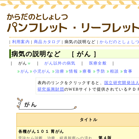
|
利用案内
|
商品カタログ
| 病気の説明など
|
からだのとしょし
病気の説明など ［ がん ］
｜ がん
｜
がん以外の病気
｜
医療全般
｜
がん
小児がん
治療
情報
療養
予防
相談
食事
表内のリンクをクリックすると、
国立研究開発法
研究振興財団
のWEBサイトで提供されているＰＤ
タイトル
各種がん１０１ 胃がん
第４版
受診から診断，治療，経過観察への流れ